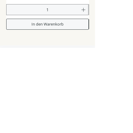
In den Warenkorb
Shop & Zubehör
Glasstangen
Zubehör & Verbrauchsmaterial
Second Hand-Pool / Werkzeuge
Kurse & Künstler
Workshops & Kurse
GlasperlenkünstlerInnen & Inspiration
Wissen & Tutorials