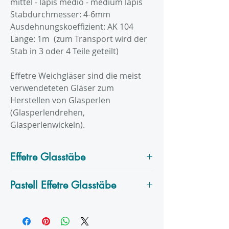
mittel - lapis medio - medium lapis
Stabdurchmesser: 4-6mm
Ausdehnungskoeffizient: AK 104
Länge: 1m (zum Transport wird der
Stab in 3 oder 4 Teile geteilt)
Effetre Weichgläser sind die meist
verwendeteten Gläser zum
Herstellen von Glasperlen
(Glasperlendrehen,
Glasperlenwickeln).
Effetre Glasstäbe
Effetre
ist ein italienischer Hersteller
Pastell Effetre Glasstäbe
und produziert seine Glasstäbe auf
der Insel Murano.
Diese Kategorie enthält die pastellen
Effetre bietet transparente und
opaken Glasstäbe von Effetre.
opake Glasstäbe, maschinell und