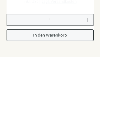
inkl. USt
|
zzgl. Versandkosten
In den Warenkorb
Shop & Zubehör
Glasstangen
Zubehör & Verbrauchsmaterial
Second Hand-Pool / Werkzeuge
Kurse & Künstler
Workshops & Kurse
GlasperlenkünstlerInnen & Inspiration