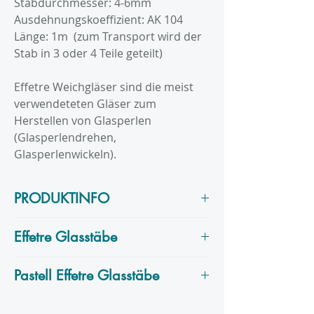
Stabdurchmesser: 4-6mm
Ausdehnungskoeffizient: AK 104
Länge: 1m (zum Transport wird der
Stab in 3 oder 4 Teile geteilt)
Effetre Weichgläser sind die meist
verwendeteten Gläser zum
Herstellen von Glasperlen
(Glasperlendrehen,
Glasperlenwickeln).
PRODUKTINFO
Farbumschlag eher schwer, kommt
Effetre Glasstäbe
in gelben und in karamelbraunen
Chargen vor, reagiert mit Silber.
Effetre
ist ein italienischer Hersteller
Pastell Effetre Glasstäbe
und produziert seine Glasstäbe auf
der Insel Murano.
Diese Kategorie enthält die pastellen