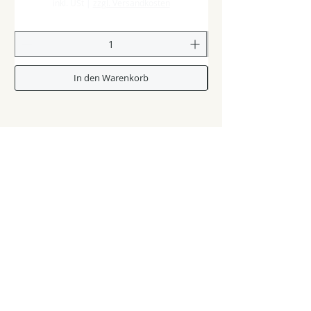
inkl. USt
|
zzgl. Versandkosten
In den Warenkorb
Shop & Zubehör
Glasstangen
Zubehör & Verbrauchsmaterial
Second Hand-Pool / Werkzeuge
Kurse & Künstler
Workshops & Kurse
GlasperlenkünstlerInnen & Inspiration