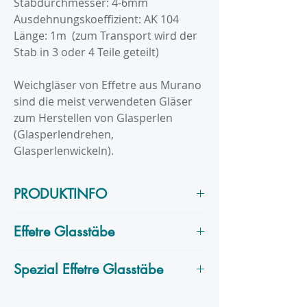
Stabdurchmesser: 4-6mm
Ausdehnungskoeffizient: AK 104
Länge: 1m (zum Transport wird der
Stab in 3 oder 4 Teile geteilt)
Weichgläser von Effetre aus Murano
sind die meist verwendeten Gläser
zum Herstellen von Glasperlen
(Glasperlendrehen,
Glasperlenwickeln).
PRODUKTINFO
Ist ein schwefelhaltiges Glas. In
Effetre Glasstäbe
Verwendung mit kupferhaltigen
Farben wie Blau- und Türkistönen
Effetre
ist ein italienischer Hersteller
Spezial Effetre Glasstäbe
bilden sich dünne dunkle Linien an
und produziert seine Glasstäbe auf
den Berührungspunkten.
der Insel Murano.
Diese Kategorie enthält die Spezial
Die Farbe kann in seinen