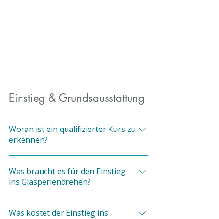
Einstieg & Grundsausstattung
Woran ist ein qualifizierter Kurs zu
erkennen?
Eine qualifizierte Kursleitung arbeitet
Was braucht es für den Einstieg
mit geeigneten Brennern fürs
ins Glasperlendrehen?
Glasperlenmachen statt mit einem
Bunsenbrenner und beschränkt sich
Von Brenner bis Werkzeug - die
im Grundkurs bewusst auf die Basis –
Was kostet der Einstieg ins
Grundausstattung im Überblick: Für