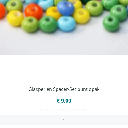
Schnellansicht
Glasperlen Spacer-Set bunt opak
Preis
€ 9,00
inkl. USt
|
zzgl. Versandkosten