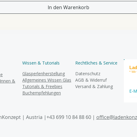
In den Warenkorb
Wissen & Tutorials
Rechtliches & Service
Lad
* Wir
Glasperlenherstellung
Datenschutz
se
Allgemeines Wissen Glas
AGB & Widerruf
rInnen &
Tutorials & Freebies
Versand & Zahlung
Buchempfehlungen
Konzept | Austria |+43 699 10 84 88 60 |
office@ladenkonz
© LadenKonzept 2026 . All Rights Reserved.