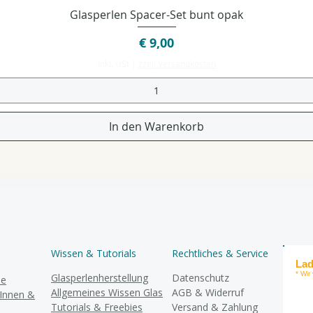
Schnellansicht
Glasperlen Spacer-Set bunt opak
Preis
€ 9,00
inkl. USt
|
zzgl. Versandkosten
In den Warenkorb
Wissen & Tutorials
Rechtliches & Service
Lad
* Wir
Glasperlenherstellung
Datenschutz
se
Allgemeines Wissen Glas
AGB & Widerruf
rInnen &
Tutorials & Freebies
Versand & Zahlung