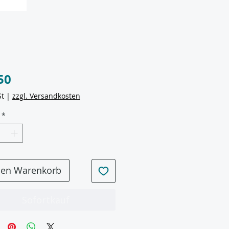
Preis
50
St
|
zzgl. Versandkosten
*
den Warenkorb
Sofortkauf