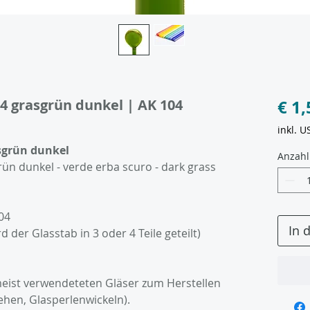
24 grasgrün dunkel | AK 104
€ 1,
inkl. U
asgrün dunkel
Anzahl
ün dunkel - verde erba scuro - dark grass
04
In 
der Glasstab in 3 oder 4 Teile geteilt)
meist verwendeteten Gläser zum Herstellen
ehen, Glasperlenwickeln).