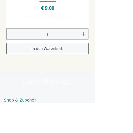
Preis
€ 9,00
inkl. USt
|
zzgl. Versandkosten
In den Warenkorb
Shop & Zubehör
Glasstangen
Zubehör & Verbrauchsmaterial
Second Hand-Pool / Werkzeuge
Kurse & Künstler