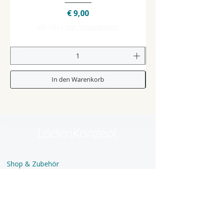
Preis
€ 9,00
inkl. USt
|
zzgl. Versandkosten
In den Warenkorb
Shop & Zubehör
Glasstangen
Zubehör & Verbrauchsmaterial
Second Hand-Pool / Werkzeuge
Kurse & Künstler