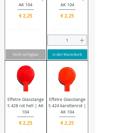
AK 104
AK 104
Preis
Preis
€ 2,25
€ 2,25
inkl. USt
|
inkl. USt
|
zzgl. Versandkosten
zzgl. Versandkosten
Nicht verfügbar
In den Warenkorb
Effetre Glasstange
Effetre Glasstange
S 428 rot hell | AK
S 424 karottenrot |
104
AK 104
Preis
Preis
€ 2,25
€ 2,25
inkl. USt
|
inkl. USt
|