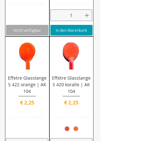
zzgl. Versandkosten
zzgl. Versandkosten
Nicht verfügbar
In den Warenkorb
Effetre Glasstange
Effetre Glasstange
S 422 orange | AK
S 420 koralle | AK
104
104
Preis
Preis
€ 2,25
€ 2,25
inkl. USt
|
inkl. USt
|
zzgl. Versandkosten
zzgl. Versandkosten