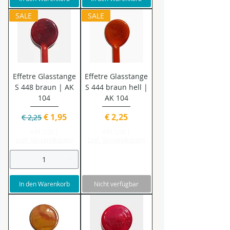
SALE
SALE
Effetre Glasstange
Effetre Glasstange
S 448 braun | AK
S 444 braun hell |
104
AK 104
Standardpreis
Sale-Preis
Preis
€ 1,95
€ 2,25
€ 2,25
inkl. USt
|
inkl. USt
|
zzgl. Versandkosten
zzgl. Versandkosten
In den Warenkorb
Nicht verfügbar