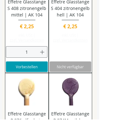
Effetre Glasstange
Effetre Glasstange
S 408 zitronengelb
S 404 zitronengelb
mittel | AK 104
hell | AK 104
Preis
Preis
€ 2,25
€ 2,25
inkl. USt
|
inkl. USt
|
zzgl. Versandkosten
zzgl. Versandkosten
Vorbestellen
Nicht verfügbar
Effetre Glasstange
Effetre Glasstange
P 276 elfenbein
P 274M veilchen
dunkel | AK 104
dunkel | AK 104
Preis
Preis
€ 1,80
€ 3,35