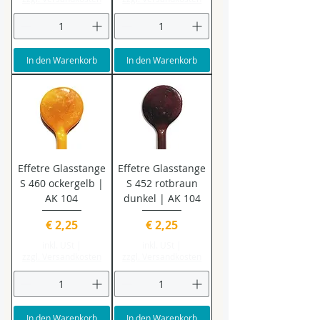
In den Warenkorb
In den Warenkorb
Effetre Glasstange
Effetre Glasstange
S 460 ockergelb |
S 452 rotbraun
AK 104
dunkel | AK 104
Preis
Preis
€ 2,25
€ 2,25
inkl. USt
|
inkl. USt
|
zzgl. Versandkosten
zzgl. Versandkosten
In den Warenkorb
In den Warenkorb