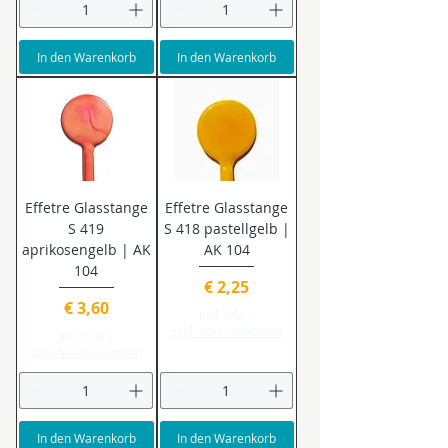
In den Warenkorb
In den Warenkorb
Effetre Glasstange
Effetre Glasstange
S 419
S 418 pastellgelb |
aprikosengelb | AK
AK 104
104
Preis
€ 2,25
Preis
€ 3,60
inkl. USt
|
zzgl. Versandkosten
inkl. USt
|
zzgl. Versandkosten
In den Warenkorb
In den Warenkorb