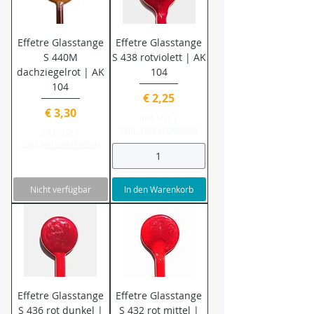
Effetre Glasstange
Effetre Glasstange
S 440M
S 438 rotviolett | AK
dachziegelrot | AK
104
104
Preis
€ 2,25
Preis
€ 3,30
inkl. USt
|
zzgl. Versandkosten
inkl. USt
|
zzgl. Versandkosten
Nicht verfügbar
In den Warenkorb
Effetre Glasstange
Effetre Glasstange
S 436 rot dunkel |
S 432 rot mittel |