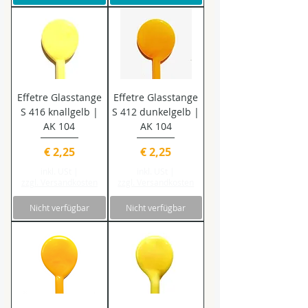
Effetre Glasstange
Effetre Glasstange
S 416 knallgelb |
S 412 dunkelgelb |
AK 104
AK 104
Preis
Preis
€ 2,25
€ 2,25
inkl. USt
|
inkl. USt
|
zzgl. Versandkosten
zzgl. Versandkosten
Nicht verfügbar
Nicht verfügbar