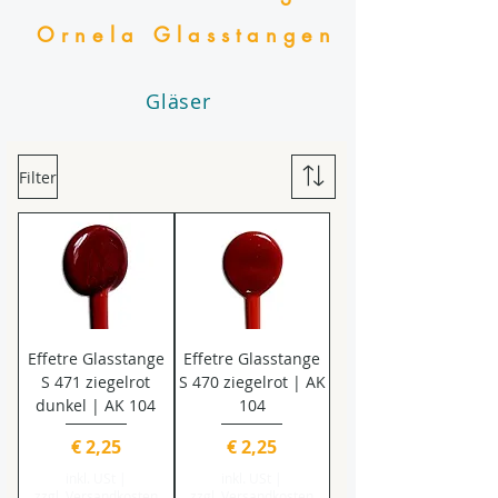
Ornela Glasstangen
Gläser
Filter
Effetre Glasstange
Effetre Glasstange
S 471 ziegelrot
S 470 ziegelrot | AK
dunkel | AK 104
104
Preis
Preis
€ 2,25
€ 2,25
inkl. USt
|
inkl. USt
|
zzgl. Versandkosten
zzgl. Versandkosten