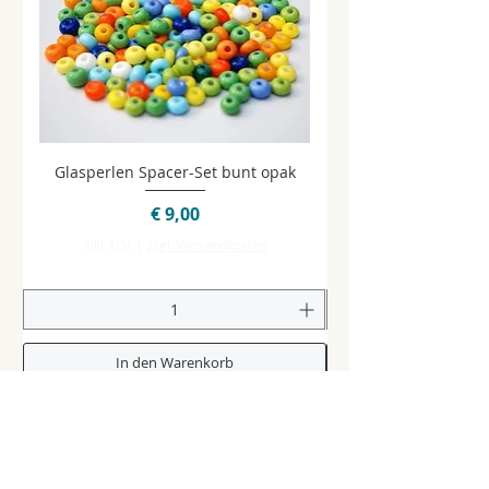
Glasperlen Spacer-Set bunt opak
Glasperlen Spacer-Se
Preis
€ 9,00
inkl. USt
|
zzgl. Versandkosten
In den Warenkorb