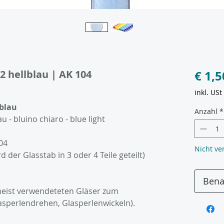
2 hellblau | AK 104
€ 1,5
inkl. USt
lblau
Anzahl
*
 - bluino chiaro - blue light
04
Nicht ve
der Glasstab in 3 oder 4 Teile geteilt)
Bena
 meist verwendeteten Gläser zum
asperlendrehen, Glasperlenwickeln).