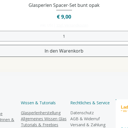
Schnellansicht
Glasperlen Spacer-Set bunt opak
Preis
€ 9,00
inkl. USt
|
zzgl. Versandkosten
In den Warenkorb
Wissen & Tutorials
Rechtliches & Service
Lad
* Wir
Glasperlenherstellung
Datenschutz
se
Allgemeines Wissen Glas
AGB & Widerruf
rInnen &
Tutorials & Freebies
Versand & Zahlung