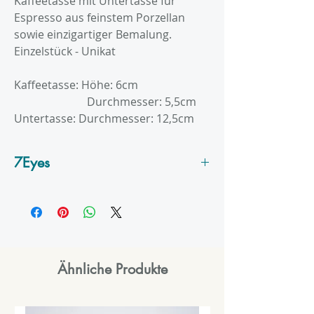
Kaffeetasse mit Untertasse für
Espresso aus feinstem Porzellan
sowie einzigartiger Bemalung.
Einzelstück - Unikat
Kaffeetasse: Höhe: 6cm
Durchmesser: 5,5cm
Untertasse: Durchmesser: 12,5cm
7Eyes
Ist das Label von Rima Al Juburi. Das
Fundament ist Architektur, die
Passion ist Kunst, die Ideen sind
Design und das Können ist
Kunsthandwerk.
Ähnliche Produkte
Fein, einzigartig, unvergleichbar -
eine 7Eyes Kreation ist vor allem ein
Vergnügen für das Auge. Mit viel