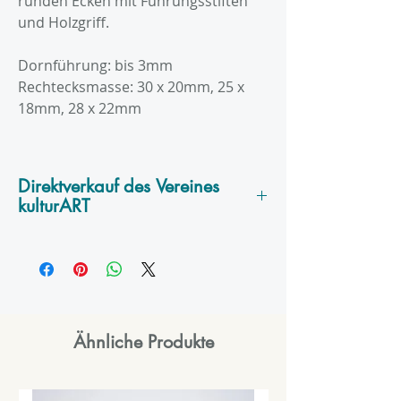
runden Ecken mit Führungsstiften
und Holzgriff.
Dornführung: bis 3mm
Rechtecksmasse: 30 x 20mm, 25 x
18mm, 28 x 22mm
Direktverkauf des Vereines
kulturART
Der Verkauf der Produkte in der
Rubrik
'Secondhand Pool'
erfolgt
direkt durch den Verein
kulturART -
IG für Kunst & Kultur
. Nach
Bestellung erfolgt die Versendung
Ähnliche Produkte
der Rechnung und Bekanntgabe der
Kontonummer für die Überweisung!