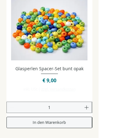
Glasperlen Spacer-Set bunt opak
Glasperlen Spacer-Se
Preis
€ 9,00
inkl. USt
|
zzgl. Versandkosten
In den Warenkorb