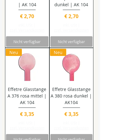
| AK 104
dunkel | AK 104
Preis
Preis
€ 2,70
€ 2,70
inkl. USt
|
inkl. USt
|
zzgl. Versandkosten
zzgl. Versandkosten
Nicht verfügbar
Nicht verfügbar
Neu
Neu
Effetre Glasstange
Effetre Glasstange
A 376 rosa mittel |
A 380 rosa dunkel |
AK 104
AK104
Preis
Preis
€ 3,35
€ 3,35
inkl. USt
|
inkl. USt
|
zzgl. Versandkosten
zzgl. Versandkosten
Nicht verfügbar
Nicht verfügbar