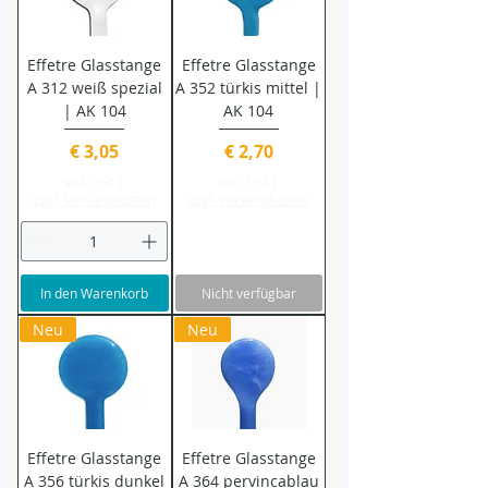
Effetre Glasstange
Effetre Glasstange
A 312 weiß spezial
A 352 türkis mittel |
| AK 104
AK 104
Preis
Preis
€ 3,05
€ 2,70
inkl. USt
|
inkl. USt
|
zzgl. Versandkosten
zzgl. Versandkosten
In den Warenkorb
Nicht verfügbar
Neu
Neu
Effetre Glasstange
Effetre Glasstange
A 356 türkis dunkel
A 364 pervincablau