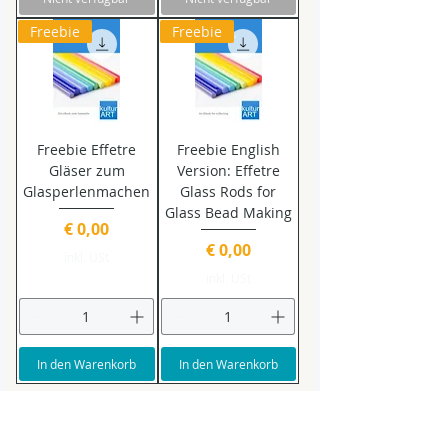
Freebie
Freebie
Freebie Effetre
Freebie English
Gläser zum
Version: Effetre
Glasperlenmachen
Glass Rods for
Glass Bead Making
Preis
€ 0,00
Preis
€ 0,00
inkl. USt
inkl. USt
In den Warenkorb
In den Warenkorb