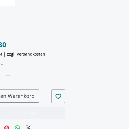
Preis
80
St
|
zzgl. Versandkosten
*
den Warenkorb
Sofortkauf