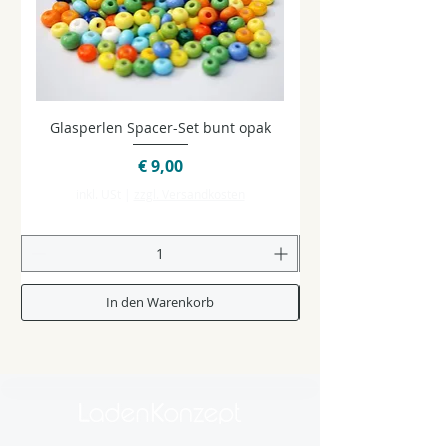
Glasperlen Spacer-Set bunt opak
Glasperlen Spacer-Se
Preis
€ 9,00
inkl. USt
|
zzgl. Versandkosten
In den Warenkorb