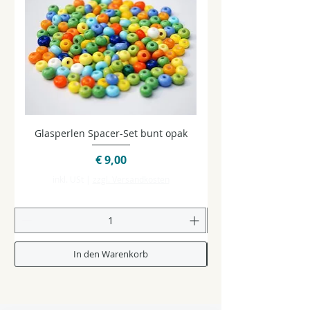
Glasperlen Spacer-Set bunt opak
Glasperlen Spacer-Se
Preis
€ 9,00
inkl. USt
|
zzgl. Versandkosten
In den Warenkorb